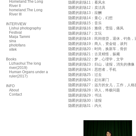
Homeland:The Long
隐匿的剧场11：看风水
River II
隐匿的剧场12：卖洁具
homeland:The Long
隐匿的剧场13：应酬
River III
隐匿的剧场14：童心，幻想
隐匿的剧场15：音乐
INTERVIEW
Lishui photography
隐匿的剧场16：雅痞，雪茄，痛风
Festival
隐匿的剧场17：文玩
Maija Tammi
隐匿的剧场18：民间借贷，退休，钓鱼，
sina
隐匿的剧场19：商人，资金链，谈判
photofans
隐匿的剧场20：时尚，换新车，骨折
xitek
隐匿的剧场21：古灵精怪，躲藏
Books
隐匿的剧场22：梦，心理学，文学
Lizhaohui:The long
隐匿的剧场23：归山，读报，消失的佛像
river(2019)
隐匿的剧场24：思想者，手机
Human Organs under a
隐匿的剧场25：过去
ruler(2017)
隐匿的剧场26：赶出家门
隐匿的剧场27：远方的女儿，工作，人格
INFO
About
隐匿的剧场28：诗人，终极问题
Contact
隐匿的剧场29：书法
隐匿的剧场30：读报
隐匿的剧场31：内火