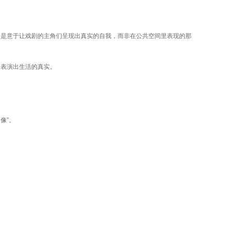
，是意于让戏剧的主角们呈现出真实的自我，而非在公共空间里表现的那
力表演出生活的真实。
像”。