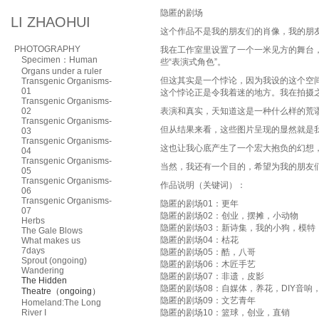
隐匿的剧场
LI ZHAOHUI
这个作品不是我的朋友们的肖像，我的朋
PHOTOGRAPHY
我在工作室里设置了一个一米见方的舞台
Specimen：Human
些“表演式角色”。
Organs under a ruler
但这其实是一个悖论，因为我设的这个空
Transgenic Organisms-
01
这个悖论正是令我着迷的地方。我在拍摄
Transgenic Organisms-
02
表演和真实，天知道这是一种什么样的荒
Transgenic Organisms-
但从结果来看，这些图片呈现的显然就是
03
Transgenic Organisms-
这也让我心底产生了一个宏大抱负的幻想
04
Transgenic Organisms-
当然，我还有一个目的，希望为我的朋友们
05
Transgenic Organisms-
作品说明（关键词）：
06
Transgenic Organisms-
隐匿的剧场01：更年
07
隐匿的剧场02：创业，摆摊，小动物
Herbs
隐匿的剧场03：新诗集，我的小狗，模特
The Gale Blows
隐匿的剧场04：枯花
What makes us
7days
隐匿的剧场05：酷，八哥
Sprout (ongoing)
隐匿的剧场06：木匠手艺
Wandering
隐匿的剧场07：非遗，皮影
The Hidden
隐匿的剧场08：自媒体，养花，DIY音响
Theatre（ongoing）
隐匿的剧场09：文艺青年
Homeland:The Long
River I
隐匿的剧场10：篮球，创业，直销