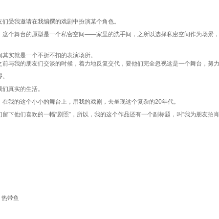
友们受我邀请在我编撰的戏剧中扮演某个角色。
，这个舞台的原型是一个私密空间——家里的洗手间，之所以选择私密空间作为场景
间其实就是一个不折不扣的表演场所。
之前与我的朋友们交谈的时候，着力地反复交代，要他们完全忽视这是一个舞台，努
谬。
我们真实的生活。
，在我的这个小小的舞台上，用我的戏剧，去呈现这个复杂的20年代。
留下他们喜欢的一幅“剧照”，所以，我的这个作品还有一个副标题，叫“我为朋友拍肖
，热带鱼