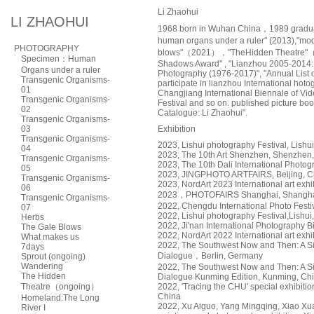
Li Zhaohui
LI ZHAOHUI
1968 born in Wuhan China，1989 graduat
human organs under a ruler" (2013),"m
PHOTOGRAPHY
blows"（2021），"TheHidden Theatre"（20
Specimen：Human
Shadows Award" , "Lianzhou 2005-2014:
Organs under a ruler
Photography (1976-2017)", "Annual List 
Transgenic Organisms-
participate in lianzhou International hot
01
Changjiang International Biennale of Vid
Transgenic Organisms-
Festival and so on. published picture 
02
Catalogue: Li Zhaohui".
Transgenic Organisms-
03
Exhibition
Transgenic Organisms-
2023, Lishui photography Festival, Lishu
04
2023, The 10th Art Shenzhen, Shenzhen
Transgenic Organisms-
2023, The 10th Dali International Photogr
05
2023, JINGPHOTO ARTFAIRS, Beijing, C
Transgenic Organisms-
2023, NordArt 2023 International art exh
06
2023，PHOTOFAIRS Shanghai, Shangha
Transgenic Organisms-
2022, Chengdu International Photo Fest
07
2022, Lishui photography Festival,Lishui
Herbs
2022, Ji'nan International Photography B
The Gale Blows
2022, NordArt 2022 International art exh
What makes us
2022, The Southwest Now and Then: A 
7days
Dialogue，Berlin, Germany
Sprout (ongoing)
Wandering
2022, The Southwest Now and Then: A 
The Hidden
Dialogue Kunming Edition, Kunming, Ch
Theatre（ongoing）
2022, 'Tracing the CHU' special exhibiti
China
Homeland:The Long
2022, Xu Aiguo, Yang Mingqing, Xiao Xu
River I