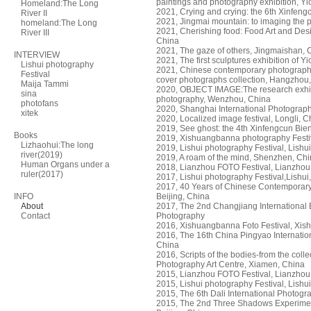
paintings and photography exhibition, Y
Homeland:The Long
2021, Crying and crying: the 6th Xinfen
River II
2021, Jingmai mountain: to imaging the p
homeland:The Long
2021, Cherishing food: Food Art and Des
River III
China
2021, The gaze of others, Jingmaishan, 
INTERVIEW
2021, The first sculptures exhibition of 
Lishui photography
2021, Chinese contemporary photography:
Festival
cover photographs collection, Hangzhou
Maija Tammi
2020, OBJECT IMAGE:The research exhib
sina
photography, Wenzhou, China
photofans
2020, Shanghai International Photograph
xitek
2020, Localized image festival, Longli, C
2019, See ghost: the 4th Xinfengcun Bie
Books
2019, Xishuangbanna photography Festi
Lizhaohui:The long
2019, Lishui photography Festival, Lishu
river(2019)
2019, A roam of the mind, Shenzhen, Ch
Human Organs under a
2018, Lianzhou FOTO Festival, Lianzhou
ruler(2017)
2017, Lishui photography Festival,Lishui
2017, 40 Years of Chinese Contemporar
INFO
Beijing, China
About
2017, The 2nd Changjiang International 
Contact
Photography
2016, Xishuangbanna Foto Festival, Xi
2016, The 16th China Pingyao Internatio
China
2016, Scripts of the bodies-from the col
Photography Art Centre, Xiamen, China
2015, Lianzhou FOTO Festival, Lianzhou
2015, Lishui photography Festival, Lishu
2015, The 6th Dali International Photogr
2015, The 2nd Three Shadows Experimen