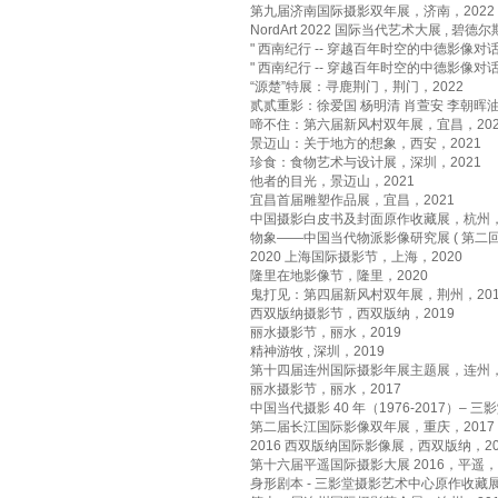
第九届济南国际摄影双年展，济南，2022
NordArt 2022 国际当代艺术大展 , 碧
" 西南纪行 -- 穿越百年时空的中德影像对话
" 西南纪行 -- 穿越百年时空的中德影像对话
“源楚”特展：寻鹿荆门，荆门，2022
贰贰重影：徐爱国 杨明清 肖萱安 李朝晖油
啼不住：第六届新风村双年展，宜昌，202
景迈山：关于地方的想象，西安，2021
珍食：食物艺术与设计展，深圳，2021
他者的目光，景迈山，2021
宜昌首届雕塑作品展，宜昌，2021
中国摄影白皮书及封面原作收藏展，杭州，2
物象——中国当代物派影像研究展 ( 第二回 
2020 上海国际摄影节，上海，2020
隆里在地影像节，隆里，2020
鬼打见：第四届新风村双年展，荆州，201
西双版纳摄影节，西双版纳，2019
丽水摄影节，丽水，2019
精神游牧 , 深圳，2019
第十四届连州国际摄影年展主题展，连州，2
丽水摄影节，丽水，2017
中国当代摄影 40 年（1976-2017）– 三
第二届长江国际影像双年展，重庆，2017
2016 西双版纳国际影像展，西双版纳，20
第十六届平遥国际摄影大展 2016，平遥，2
身形剧本 - 三影堂摄影艺术中心原作收藏展